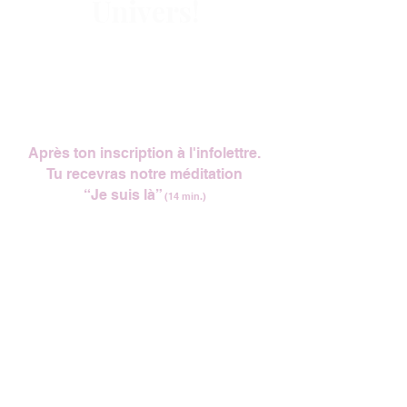
Univers!
Si comme nous tu désires contribuer à
un monde plus doux et bienveillant,
un cœur à la fois, laisse-nous ton
courriel pour rester en contact !
Après ton inscription à l'infolettre.
Tu recevras notre méditation
“Je suis là”
(14 min
.)
pour prendre le temps d'être
pleinement présent, dans ton corps,
dans ton être, ici et maintenant.
À utiliser sans modération 🤍.
Nous t'informerons aussi
de tout ce que nous avons à t'offrir !