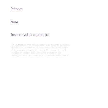
En soumettant mon adresse email je comprends qu'elle sera
utilisée pour recevoir les services demandés de même que
des communications de Présencia. Mes données seront
traitées en respect avec la loi sur la protection des
renseignements personnels et je pourrai me désabonner à
tout moment.
Envoyer