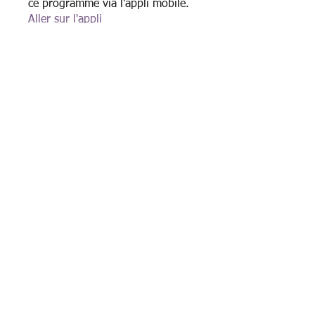
ce programme via l'appli mobile.
Aller sur l'appli
Instructeur(s)
Karine Déraspe
Prix
Présence : Mini-Cohorte, Gratuit
Rejoindre