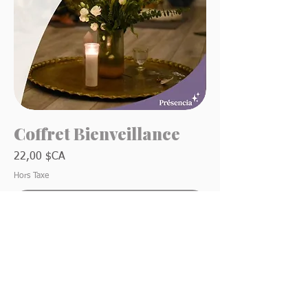
Coffret Bienveillance
Prix
22,00 $CA
Hors Taxe
Ajouter au panier